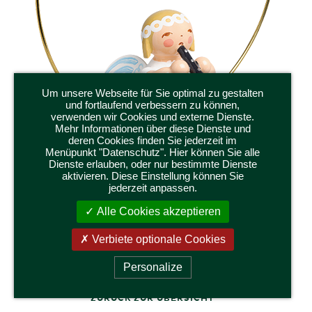
Um unsere Webseite für Sie optimal zu gestalten
und fortlaufend verbessern zu können,
verwenden wir Cookies und externe Dienste.
Mehr Informationen über diese Dienste und
deren Cookies finden Sie jederzeit im
Menüpunkt "Datenschutz". Hier können Sie alle
Dienste erlauben, oder nur bestimmte Dienste
aktivieren. Diese Einstellung können Sie
6308/41
jederzeit anpassen.
CHRISTBAUMENGEL IM RING, MIT
Alle Cookies akzeptieren
RRE
KLARINETTE
Höhe Figur 3 cm | Höhe Ring 6 cm
Verbiete optionale Cookies
Personalize
ZURÜCK ZUR ÜBERSICHT