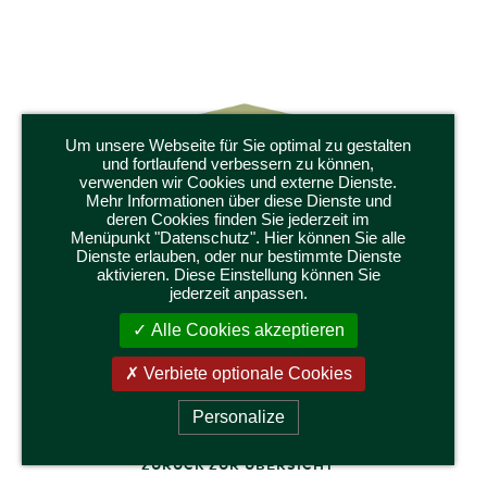
Um unsere Webseite für Sie optimal zu gestalten
und fortlaufend verbessern zu können,
verwenden wir Cookies und externe Dienste.
Mehr Informationen über diese Dienste und
deren Cookies finden Sie jederzeit im
Menüpunkt "Datenschutz". Hier können Sie alle
Dienste erlauben, oder nur bestimmte Dienste
aktivieren. Diese Einstellung können Sie
jederzeit anpassen.
549/BL4
RAU,
L
Alle Cookies akzeptieren
)
BLUMENWIESENECKE, 4-STUFIG
Radius 28,5 cm, Höhe 7,5cm
Verbiete optionale Cookies
Personalize
ZURÜCK ZUR ÜBERSICHT