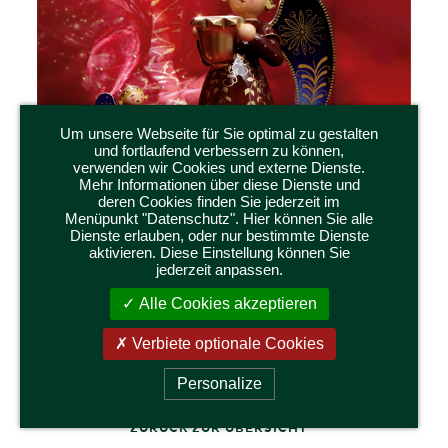
Um unsere Webseite für Sie optimal zu gestalten
und fortlaufend verbessern zu können,
verwenden wir Cookies und externe Dienste.
Mehr Informationen über diese Dienste und
deren Cookies finden Sie jederzeit im
Menüpunkt "Datenschutz". Hier können Sie alle
Dienste erlauben, oder nur bestimmte Dienste
aktivieren. Diese Einstellung können Sie
jederzeit anpassen.
526/22/553
Alle Cookies akzeptieren
SERVIETTEN „REICH BEMALTE ENGEL“
Abmessung 33 x 33 cm
R
Verbiete optionale Cookies
Personalize
ZURÜCK ZUR ÜBERSICHT